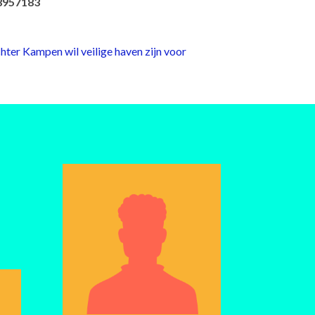
38957183
ter Kampen wil veilige haven zijn voor