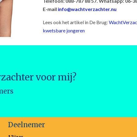
Telefoon: 088-787 88 57. Whatsapp: 06-
E-mail
info@wachtverzachter.nu
Lees ook het artikel in De Brug:
WachtVerzach
kwetsbare jongeren
zachter voor mij?
mers
Deelnemer
13 jaar