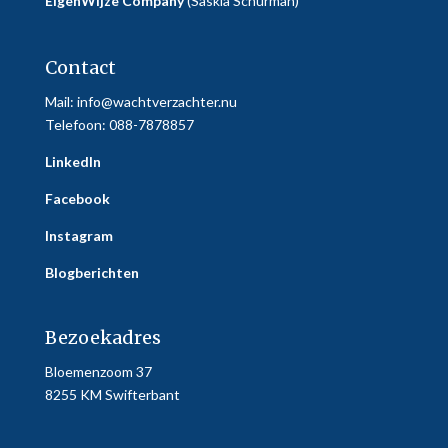
EigenWijze Company
(Saskia Schurman)
Contact
Mail:
info@wachtverzachter.nu
Telefoon: 088-7878857
LinkedIn
Facebook
Instagram
Blogberichten
Bezoekadres
Bloemenzoom 37
8255 KM Swifterbant